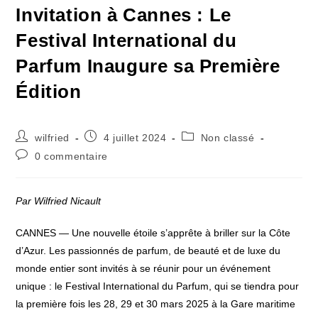
Invitation à Cannes : Le
Festival International du
Parfum Inaugure sa Première
Édition
Auteur/autrice
Publication
Post
wilfried
4 juillet 2024
Non classé
de
publiée :
category:
Commentaires
0 commentaire
la
de
publication :
la
publication :
Par Wilfried Nicault
CANNES — Une nouvelle étoile s’apprête à briller sur la Côte
d’Azur. Les passionnés de parfum, de beauté et de luxe du
monde entier sont invités à se réunir pour un événement
unique : le Festival International du Parfum, qui se tiendra pour
la première fois les 28, 29 et 30 mars 2025 à la Gare maritime