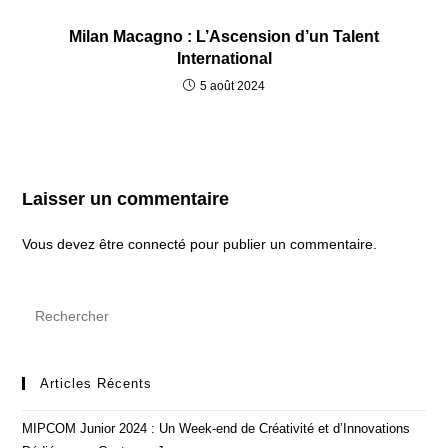
Milan Macagno : L’Ascension d’un Talent
International
5 août 2024
Laisser un commentaire
Vous devez être
connecté
pour publier un commentaire.
Pre
Es
to
clo
Articles Récents
the
MIPCOM Junior 2024 : Un Week-end de Créativité et d’Innovations
sea